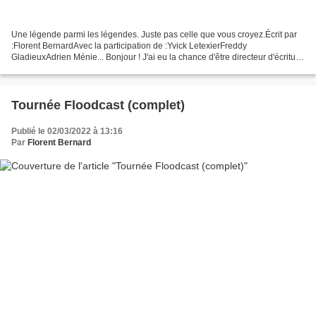
Une légende parmi les légendes. Juste pas celle que vous croyez.Écrit par
:Florent BernardAvec la participation de :Yvick LetexierFreddy
GladieuxAdrien Ménie... Bonjour ! J'ai eu la chance d'être directeur d'écriture
de l'émission M.S.T (Moyennement Sûr...
Tournée Floodcast (complet)
Publié le 02/03/2022 à 13:16
Par
Florent Bernard