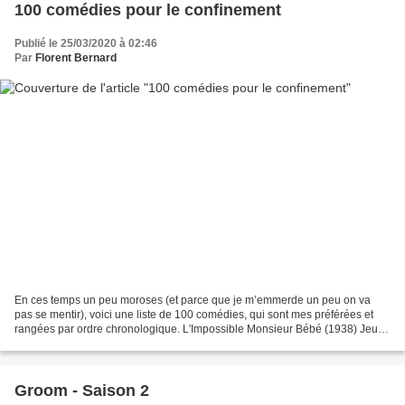
100 comédies pour le confinement
Publié le 25/03/2020 à 02:46
Par
Florent Bernard
En ces temps un peu moroses (et parce que je m’emmerde un peu on va
pas se mentir), voici une liste de 100 comédies, qui sont mes préférées et
rangées par ordre chronologique. L'Impossible Monsieur Bébé (1938) Jeux
dangereux (1942) Le Ciel peut attendre...
Groom - Saison 2