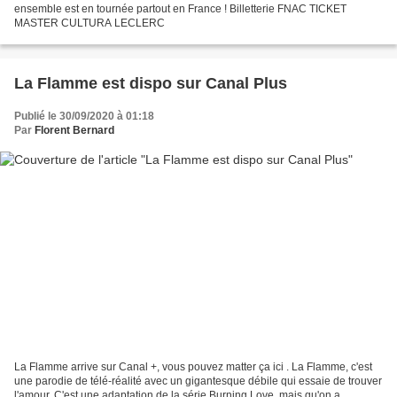
ensemble est en tournée partout en France ! Billetterie FNAC TICKET
MASTER CULTURA LECLERC
La Flamme est dispo sur Canal Plus
Publié le 30/09/2020 à 01:18
Par
Florent Bernard
La Flamme arrive sur Canal +, vous pouvez matter ça ici . La Flamme, c'est
une parodie de télé-réalité avec un gigantesque débile qui essaie de trouver
l'amour. C'est une adaptation de la série Burning Love, mais qu'on a