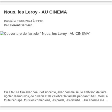
Nous, les Leroy - AU CINEMA
Publié le 09/04/2024 à 23:00
Par
Florent Bernard
On a fait ce film avec coeur et sincérité, avec comme seule ambition de faire
rigoler, d’émouvoir, de divertir et de célébrer la famille pendant 1h43. Merci à
toute l’équipe, tous les comédiens, les prods, les distribs… Un énorme merci
à tous ceux qui...