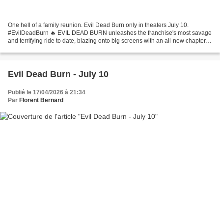
One hell of a family reunion. Evil Dead Burn only in theaters July 10.
#EvilDeadBurn 🔥 EVIL DEAD BURN unleashes the franchise's most savage
and terrifying ride to date, blazing onto big screens with an all-new chapter of
carnage and demonic mayhem. Voilà...
Evil Dead Burn - July 10
Publié le 17/04/2026 à 21:34
Par
Florent Bernard