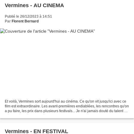
Vermines - AU CINEMA
Publié le 26/12/2023 à 14:51
Par
Florent Bernard
Et voilà, Vermines sort aujourd'hui au cinéma. Ce qu'on vit jusqu'ici avec ce
film est extraordinaire. Les avant-premières endiablées, les rencontres qu'on
a pu faire, les prix dans plusieurs festivals... Je n'ai jamais douté du talent de
Sébastien et...
Vermines - EN FESTIVAL