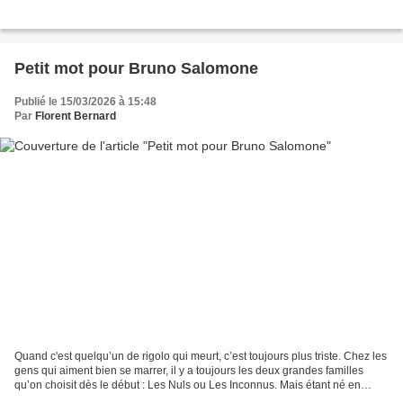
Petit mot pour Bruno Salomone
Publié le 15/03/2026 à 15:48
Par
Florent Bernard
Quand c'est quelqu’un de rigolo qui meurt, c’est toujours plus triste. Chez les
gens qui aiment bien se marrer, il y a toujours les deux grandes familles
qu’on choisit dès le début : Les Nuls ou Les Inconnus. Mais étant né en
1991, je n’ai vraiment regardé...