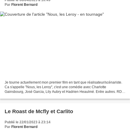
Publié le 08/04/2023 à 10:49
Par
Florent Bernard
Je tourne actuellement mon premier film en tant que réalisateur/scénariste.
Ca s'appelle "Nous, les Leroy", c'est une comédie avec Charlotte
Gainsbourg, José Garcia, Lily Aubry et Hadrien Heaulmé. Entre autres. RDV
en salles, premier trimestre 2024.
Le Roast de Mcfly et Carlito
Publié le 22/01/2023 à 23:14
Par
Florent Bernard