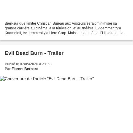
Bien-sûr que limiter Christian Bujeau aux Visiteurs serait minimiser sa
grande carrière au cinéma, à la télévision, et au théâtre. Evidemment y’a
Kaamelott, évidemment y’a Hero Corp. Mais tout de même, l’Histoire de la
comédie française est marquée à...
Evil Dead Burn - Trailer
Publié le 07/05/2026 à 21:53
Par
Florent Bernard