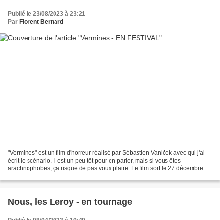
Publié le 23/08/2023 à 23:21
Par
Florent Bernard
"Vermines" est un film d'horreur réalisé par Sébastien Vaniček avec qui j'ai
écrit le scénario. Il est un peu tôt pour en parler, mais si vous êtes
arachnophobes, ça risque de pas vous plaire. Le film sort le 27 décembre
2023, et c'est avec Théo Christine,...
Nous, les Leroy - en tournage