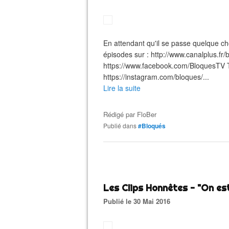
En attendant qu'il se passe quelque chos
épisodes sur : http://www.canalplus.fr
https://www.facebook.com/BloquesTV Twi
https://instagram.com/bloques/...
Lire la suite
Rédigé par
FloBer
Publié dans
#Bloqués
Les Clips Honnêtes - "On est
Publié le 30 Mai 2016