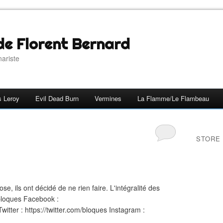
 de Florent Bernard
nariste
s Leroy
Evil Dead Burn
Vermines
La Flamme/Le Flambeau
STORE
e, ils ont décidé de ne rien faire. L'intégralité des
/bloques Facebook :
tter : https://twitter.com/bloques Instagram :