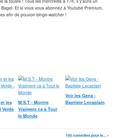
 la foulée ! Tous les mercredis à 17h, il y'aura un
o Bagel. Et si vous vous abonnez à Youtube Premium,
es afin de pouvoir binge-watcher !
Voir les Gens -
et les
M.S.T - Montre
Baptiste Lecaplain
l Verde
Vraiment ça à Tout
le Monde
100 comédies pour le... »