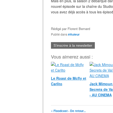
Mais en plus, la saison 2 débarque dans
nouvel épisode sur la chaîne du Studi
vous avez déjà accès à tous les épisod
Rédigé par
Florent Bernard
Publié dans
#Auteur
S'inscrire à la newsletter
Vous aimerez aussi :
Le Roast de Mcfly et
Carlito
Jack Mimoun 
Secrets de Va
- AU CINEMA
« Floodcast - De retour...