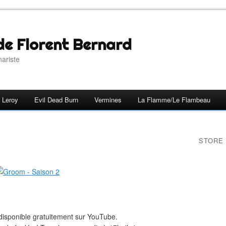
 de Florent Bernard
nariste
 Leroy
Evil Dead Burn
Vermines
La Flamme/Le Flambeau
STORE
disponible gratuitement sur YouTube.