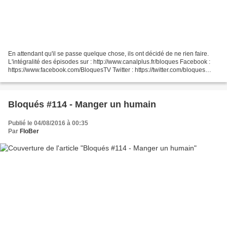
En attendant qu'il se passe quelque chose, ils ont décidé de ne rien faire.
L'intégralité des épisodes sur : http://www.canalplus.fr/bloques Facebook :
https://www.facebook.com/BloquesTV Twitter : https://twitter.com/bloques
Instagram : https://instagram.com/bloques/...
Bloqués #114 - Manger un humain
Publié le 04/08/2016 à 00:35
Par
FloBer