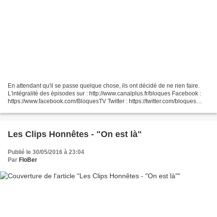
En attendant qu'il se passe quelque chose, ils ont décidé de ne rien faire.
L'intégralité des épisodes sur : http://www.canalplus.fr/bloques Facebook :
https://www.facebook.com/BloquesTV Twitter : https://twitter.com/bloques
Instagram : https://instagram.com/bloques/...
Les Clips Honnêtes - "On est là"
Publié le 30/05/2016 à 23:04
Par
FloBer