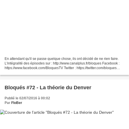
En attendant qu'il se passe quelque chose, ils ont décidé de ne rien faire.
L'intégralité des épisodes sur : http://www.canalplus.fr/bloques Facebook :
https://www.facebook.com/BloquesTV Twitter : https://twitter.com/bloques
Instagram : https://instagram.com/bloques/...
Bloqués #72 - La théorie du Denver
Publié le 02/07/2016 à 00:02
Par
FloBer