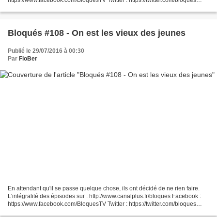
https://www.facebook.com/BloquesTV Twitter : https://twitter.com/bloques
Instagram : https://instagram.com/bloques/...
Bloqués #108 - On est les vieux des jeunes
Publié le 29/07/2016 à 00:30
Par
FloBer
En attendant qu'il se passe quelque chose, ils ont décidé de ne rien faire.
L'intégralité des épisodes sur : http://www.canalplus.fr/bloques Facebook :
https://www.facebook.com/BloquesTV Twitter : https://twitter.com/bloques
Instagram : https://instagram.com/bloques/...