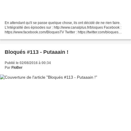
En attendant qu'il se passe quelque chose, ils ont décidé de ne rien faire.
L'intégralité des épisodes sur : http://www.canalplus.fr/bloques Facebook :
https://www.facebook.com/BloquesTV Twitter : https://twitter.com/bloques
Instagram : https://instagram.com/bloques/...
Bloqués #113 - Putaaain !
Publié le 02/08/2016 à 00:34
Par
FloBer