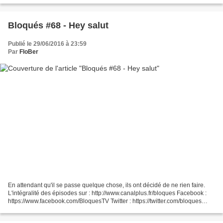
Bloqués #68 - Hey salut
Publié le 29/06/2016 à 23:59
Par
FloBer
En attendant qu'il se passe quelque chose, ils ont décidé de ne rien faire.
L'intégralité des épisodes sur : http://www.canalplus.fr/bloques Facebook :
https://www.facebook.com/BloquesTV Twitter : https://twitter.com/bloques
Instagram : https://instagram.com/bloques/...