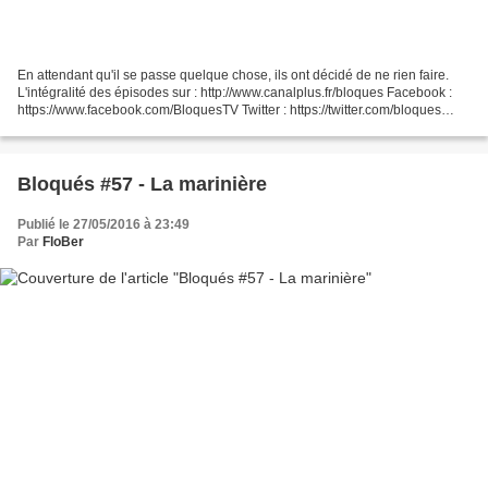
En attendant qu'il se passe quelque chose, ils ont décidé de ne rien faire.
L'intégralité des épisodes sur : http://www.canalplus.fr/bloques Facebook :
https://www.facebook.com/BloquesTV Twitter : https://twitter.com/bloques
Instagram : https://instagram.com/bloques/...
Bloqués #57 - La marinière
Publié le 27/05/2016 à 23:49
Par
FloBer