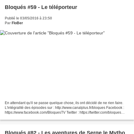
Bloqués #59 - Le téléporteur
Publié le 03/05/2016 à 23:50
Par
FloBer
En attendant qu'il se passe quelque chose, ils ont décidé de ne rien faire.
L'intégralité des épisodes sur : http://www.canalplus.fr/bloques Facebook :
https://www.facebook.com/BloquesTV Twitter : https://twitter.com/bloques
Instagram : https://instagram.com/bloques/...
Bloqués #82 - Les aventures de Serge le Mytho